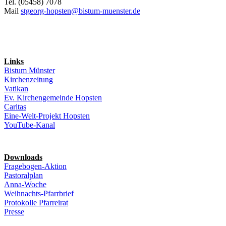
Tel. (05458) 7078
Mail
stgeorg-hopsten@bistum-muenster.de
Links
Bistum Münster
Kirchenzeitung
Vatikan
Ev. Kirchengemeinde Hopsten
Caritas
Eine-Welt-Projekt Hopsten
YouTube-Kanal
Downloads
Fragebogen-Aktion
Pastoralplan
Anna-Woche
Weihnachts-Pfarrbrief
Protokolle Pfarreirat
Presse