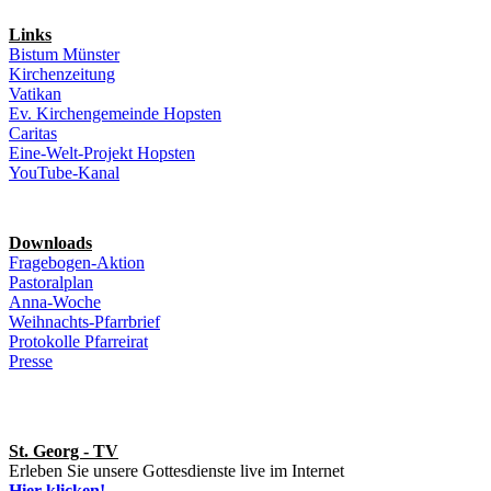
Links
Bistum Münster
Kirchenzeitung
Vatikan
Ev. Kirchengemeinde Hopsten
Caritas
Eine-Welt-Projekt Hopsten
YouTube-Kanal
Downloads
Fragebogen-Aktion
Pastoralplan
Anna-Woche
Weihnachts-Pfarrbrief
Protokolle Pfarreirat
Presse
St. Georg - TV
Erleben Sie unsere Gottesdienste live im Internet
Hier klicken!